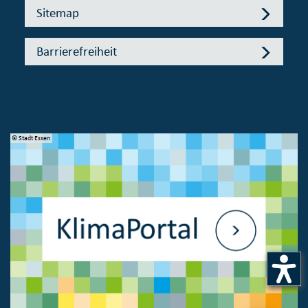
Sitemap
Barrierefreiheit
© Stadt Essen
© 