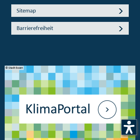
Sitemap
Barrierefreiheit
© Stadt Essen
© 