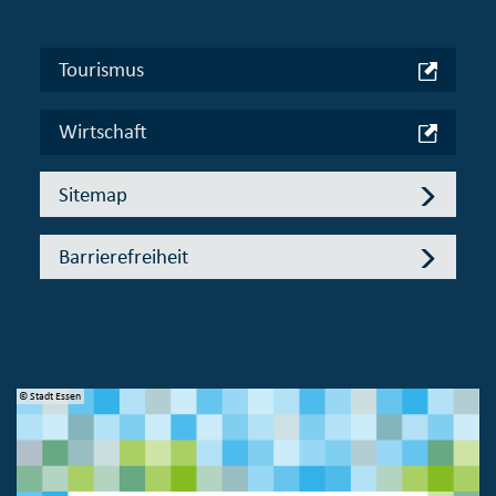
Tourismus
Wirtschaft
Sitemap
Barrierefreiheit
© Stadt Essen
© 