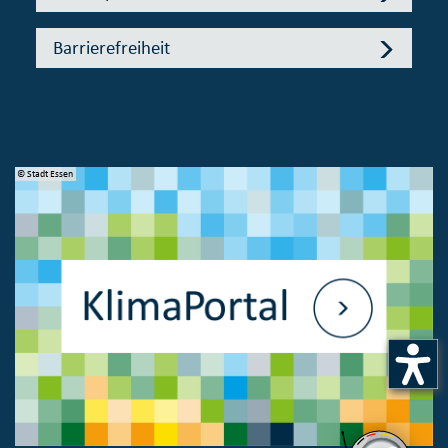
Barrierefreiheit
© Stadt Essen
© 