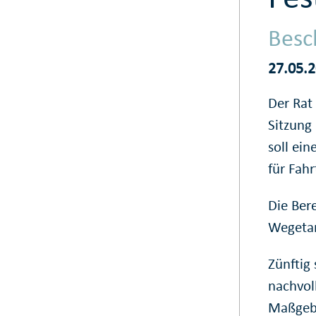
Besc
27.05.
Der Rat 
Sitzung
soll ei
für Fahr
Die Ber
Wegetar
Zünftig 
nachvol
Maßgebl