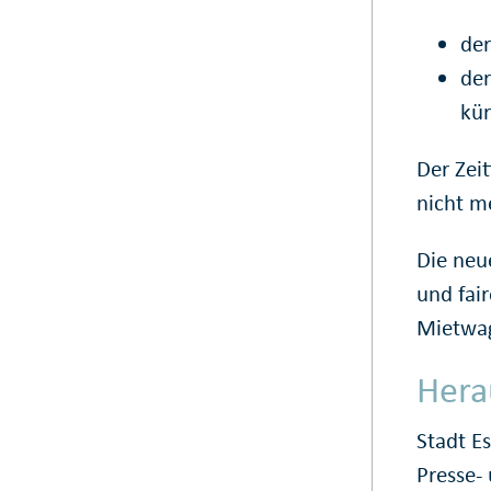
der
der
kür
Der Zeit
nicht m
Die neu
und fai
Mietwag
Hera
Stadt E
Presse