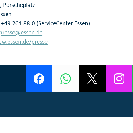
, Porscheplatz
Essen
: +49 201 88-0 (ServiceCenter Essen)
presse@essen.de
w.essen.de/presse