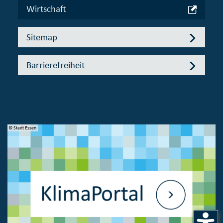
Wirtschaft
Sitemap
Barrierefreiheit
© Stadt Essen
© 