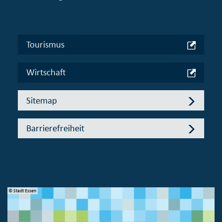
Tourismus
Wirtschaft
Sitemap
Barrierefreiheit
© Stadt Essen
© 