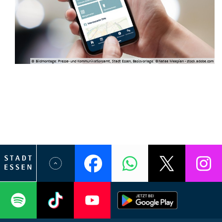
© Bildmontage: Presse- und Kommunikationsamt, Stadt Essen, Basisvorlage: ©Natee Meepian - stock.adobe.com