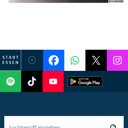
© MUNV/NRW