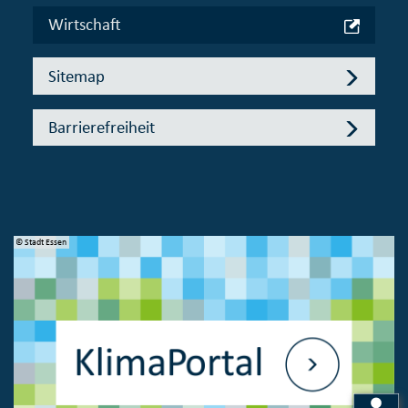
Wirtschaft
Sitemap
Barrierefreiheit
© Stadt Essen
© 