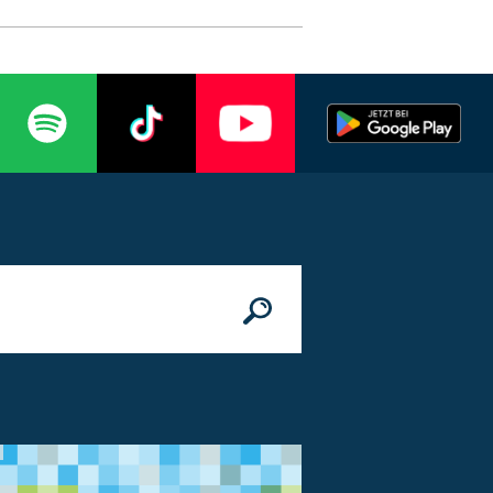
n
© Bundesministerium des Innern, für Bau 