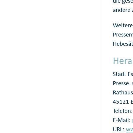
die ges
andere 
Weitere
Pressem
Hebesätz
Hera
Stadt E
Presse
Rathaus
45121 
Telefon
E-Mail:
URL:
ww