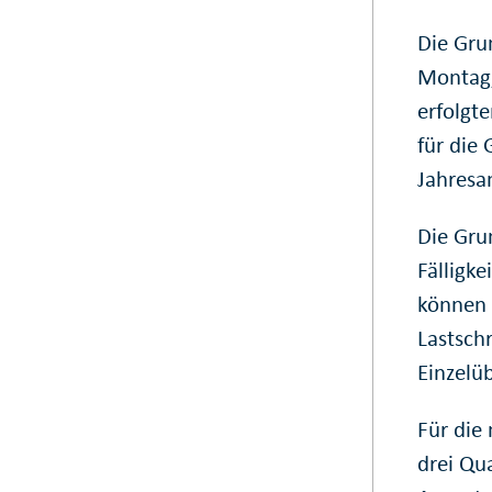
Die Gru
Montag,
erfolgt
für die
Jahresa
Die Gru
Fälligk
können 
Lastsch
Einzelü
Für die
drei Qua