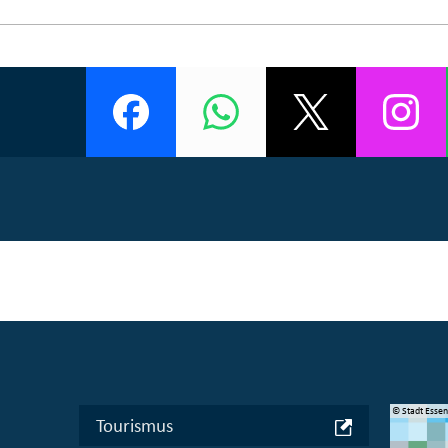
© Manifesta 16 Ruhr gGmbH
© Stadt Esse
Tourismus