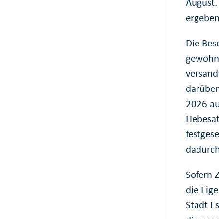
August.
ergeben
Die Bes
gewohnt
versand
darüber 
2026 au
Hebesat
festges
dadurch
Sofern 
die Eig
Stadt Es