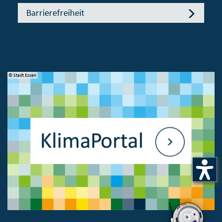
Barrierefreiheit
© Stadt Essen
© 