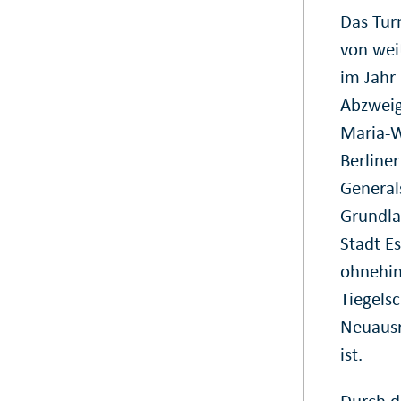
Das Tur
von wei
im Jahr
Abzweig
Maria-W
Berline
General
Grundla
Stadt E
ohnehin
Tiegels
Neuausr
ist.