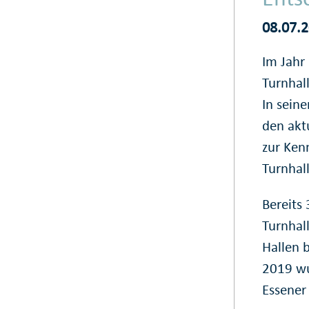
08.07.
Im Jahr
Turnhal
In seine
den akt
zur Ken
Turnhal
Bereits
Turnhal
Hallen 
2019 wu
Essener 