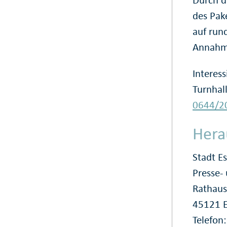
Durch d
des Pak
auf rund
Annahm
Interes
Turnhal
0644/2
Hera
Stadt E
Presse
Rathaus
45121 
Telefon