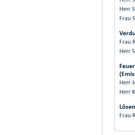
Herr 
Frau 
Verdu
Frau 
Herr 
Feuer
(Emis
Herr J
Herr 
Lösem
Frau 