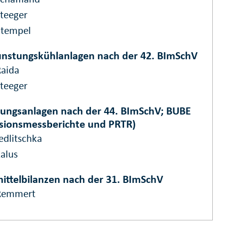
Steeger
Stempel
nstungskühlanlagen nach der 42. BImSchV
Raida
Steeger
ungsanlagen nach der 44. BImSchV; BUBE
sionsmessberichte und PRTR)
edlitschka
Kalus
ittelbilanzen nach der 31. BImSchV
Remmert