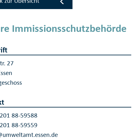
k zur Übersicht
re Immissionsschutzbehörde
ift
tr. 27
Essen
geschoss
kt
 201 88-59588
 201 88-59559
@umweltamt.essen.de