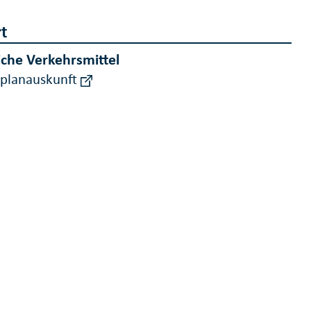
t
iche Verkehrsmittel
rplanauskunft