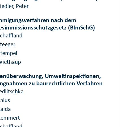
iedler, Peter
hmigungsverfahren nach dem
simmissionsschutzgesetz (BImSchG)
Schaffland
Steeger
Stempel
Wiethaup
genüberwachung, Umweltinspektionen,
ungnahmen zu baurechtlichen Verfahren
edlitschka
Kalus
Raida
Remmert
Schaffland