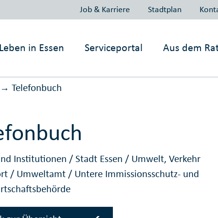
Job & Karriere
Stadtplan
Kont
Leben in
Essen
Serviceportal
Aus dem Ra
Telefonbuch
→
efonbuch
nd Institutionen
/
Stadt Essen
/
Umwelt, Verkehr
ort
/
Umweltamt
/
Untere Immissionsschutz- und
irtschaftsbehörde