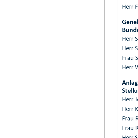
Herr F
Gene
Bunde
Herr 
Herr 
Frau 
Herr 
Anla
Stell
Herr J
Herr 
Frau 
Frau 
Herr 