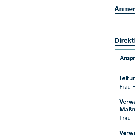
Anmer
Direkt
Ansp
Leitu
Frau H
Verwa
Maß
Frau
Verwa