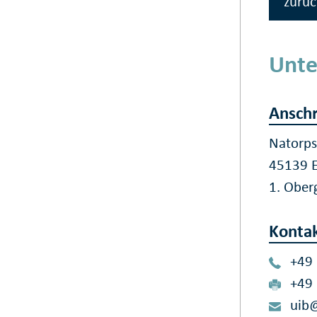
zurüc
Unte
Anschr
Natorps
45139 
1. Ober
Konta
+49
+49
uib