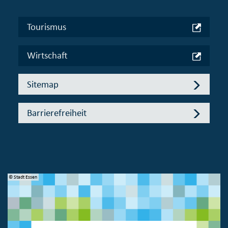
Tourismus
Wirtschaft
Sitemap
Barrierefreiheit
© Stadt Essen
© 