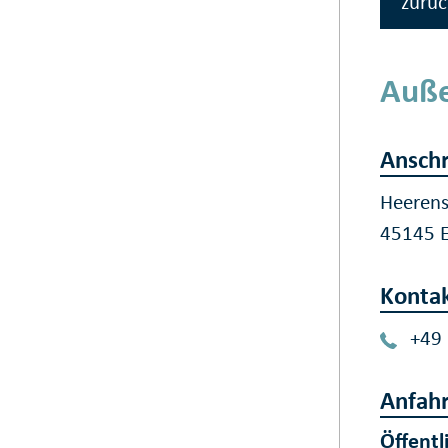
zurüc
Auße
Anschr
Heerenst
45145 
Konta
+49
Anfahr
Öffentl