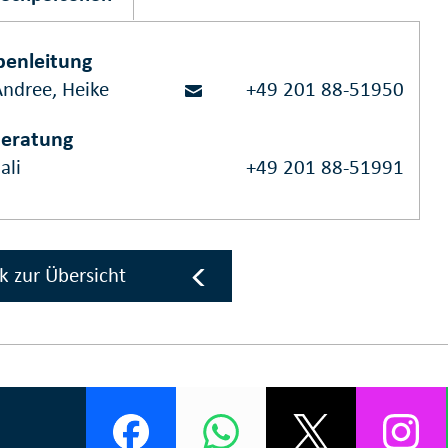
enleitung
Andree, Heike
+49 201 88-51950
beratung
ali
+49 201 88-51991
k zur Übersicht