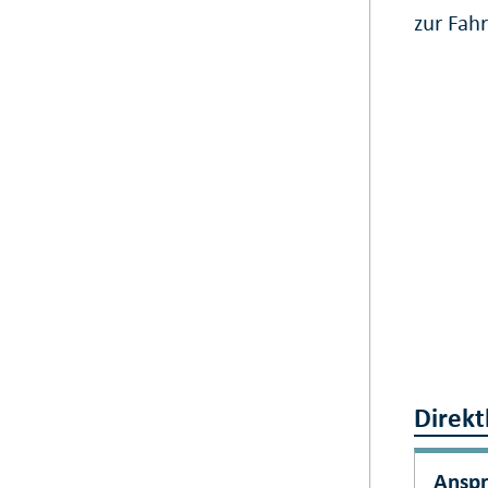
zur Fah
Direkt
Ansp