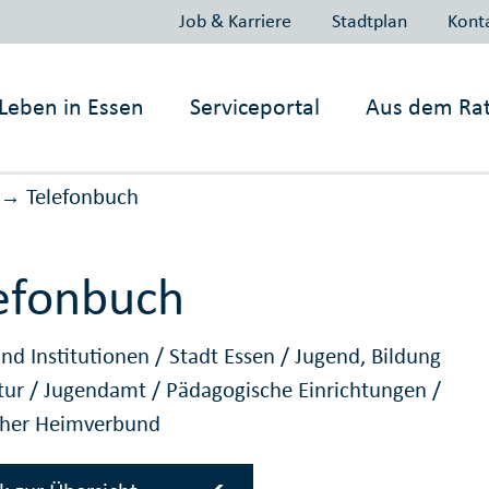
Job & Karriere
Stadtplan
Kont
Leben in
Essen
Serviceportal
Aus dem Ra
Telefonbuch
→
efonbuch
nd Institutionen
/
Stadt Essen
/
Jugend, Bildung
tur
/
Jugendamt
/
Pädagogische Einrichtungen
/
cher Heimverbund