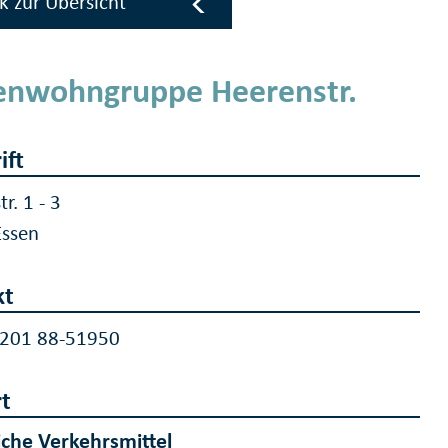
k zur Übersicht
nwohngruppe Heerenstr.
ift
r. 1 - 3
Essen
kt
 201 88-51950
t
iche Verkehrsmittel