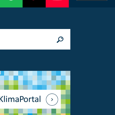
n
© Bundesministerium des Innern, für Bau 