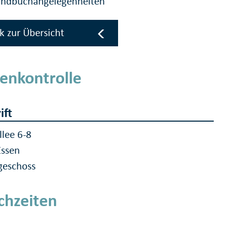
undbuchangelegenheiten
k zur Übersicht
enkontrolle
ift
llee 6-8
Essen
geschoss
chzeiten