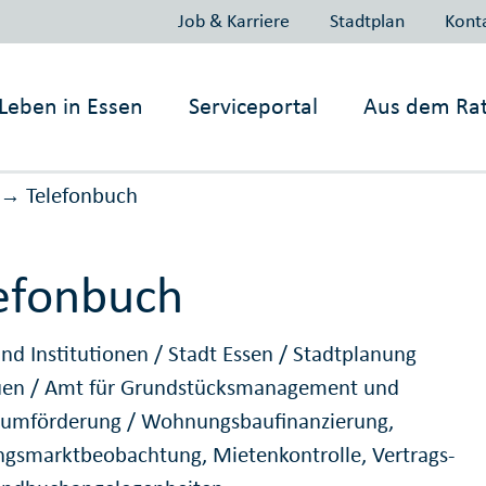
Job & Karriere
Stadtplan
Kont
Leben in
Essen
Serviceportal
Aus dem Ra
Telefonbuch
→
efonbuch
nd Institutionen
/
Stadt Essen
/
Stadtplanung
uen
/
Amt für Grundstücksmanagement und
umförderung
/
Wohnungsbaufinanzierung,
smarktbeobachtung, Mietenkontrolle, Vertrags-