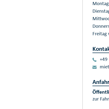
Montag 
Diensta
Mittwoc
Donners
Freitag
Konta
+49
mie
Anfahr
Öffentl
zur Fah