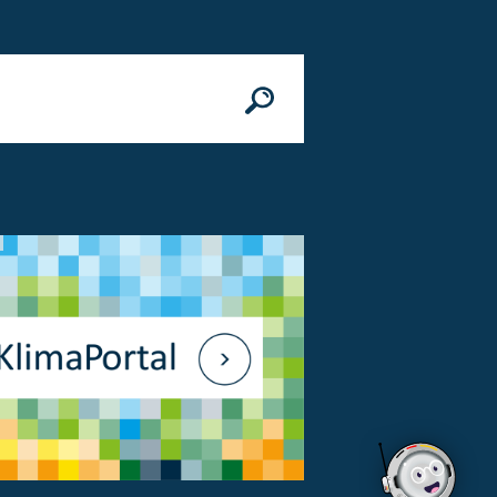
n
© Bundesministerium des Innern, für Bau 