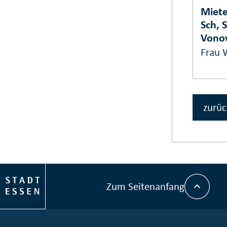
Miete
Sch, 
Vono
Frau W
zurüc
Zum Seitenanfang