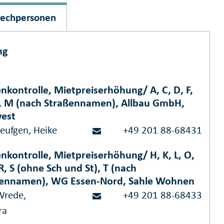
rechpersonen
ng
nkontrolle, Mietpreiserhöhung/ A, C, D, F,
 J, M (nach Straßennamen), Allbau GmbH,
est
Leufgen, Heike
+49 201 88-68431
nkontrolle, Mietpreiserhöhung/ H, K, L, O,
 R, S (ohne Sch und St), T (nach
ßennamen), WG Essen-Nord, Sahle Wohnen
Wrede,
+49 201 88-68433
ra