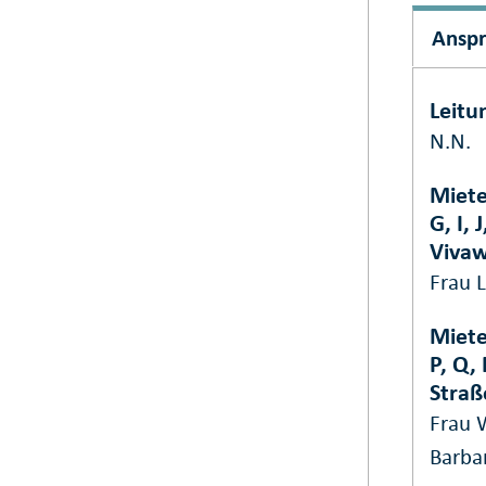
Ansp
Leitu
N.N.
Miete
G, I,
Vivaw
Frau 
Miete
P, Q,
Stra
Frau 
Barba