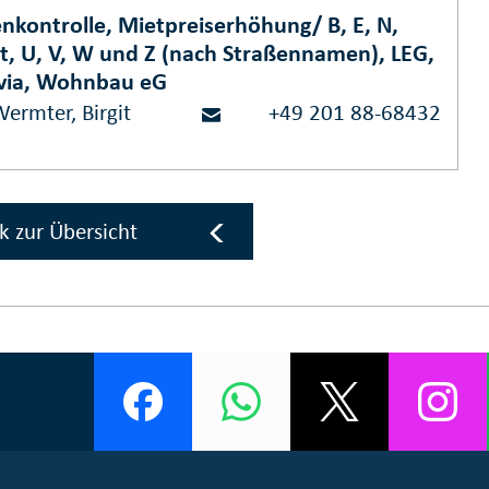
nkontrolle, Mietpreiserhöhung/ B, E, N,
St, U, V, W und Z (nach Straßennamen), LEG,
via, Wohnbau eG
ermter, Birgit
+49 201 88-68432
k zur Übersicht