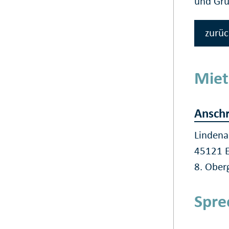
und Gr
zurüc
Miet
Anschr
Lindena
45121 
8. Ober
Spre