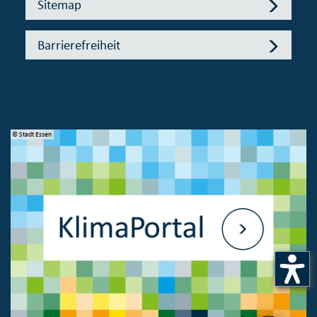
Sitemap
Barrierefreiheit
© Stadt Essen
© 