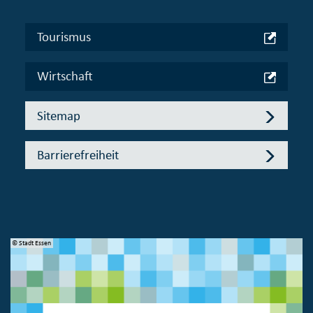
Tourismus
Wirtschaft
Sitemap
Barrierefreiheit
© Stadt Essen
© 