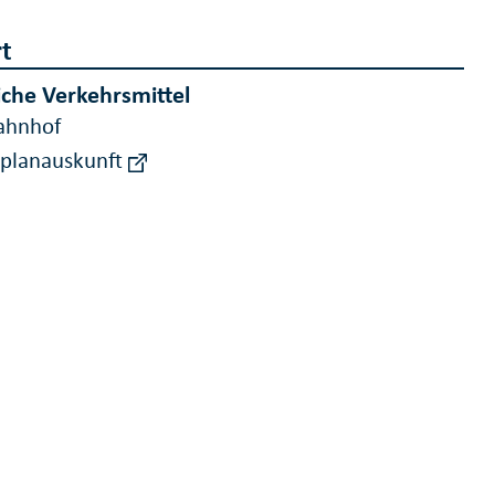
t
iche Verkehrsmittel
ahnhof
rplanauskunft