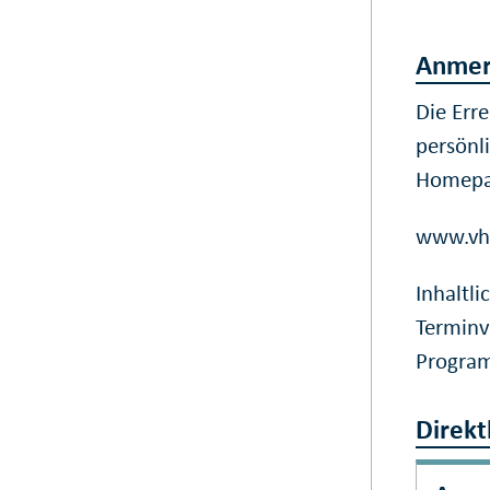
Anmer
Die Erre
persönl
Homepa
www.vhs
Inhaltl
Terminv
Program
Direkt