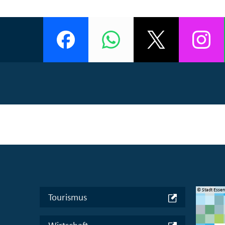
© Manifesta 16 Ruhr gGmbH
© Stadt Esse
Tourismus