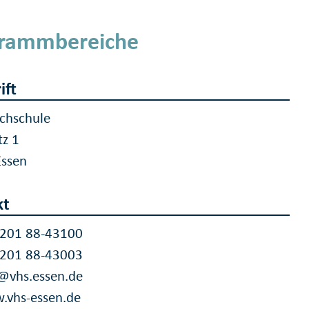
rammbereiche
ift
chschule
tz 1
Essen
kt
 201 88-43100
 201 88-43003
@vhs.essen.de
.vhs-essen.de