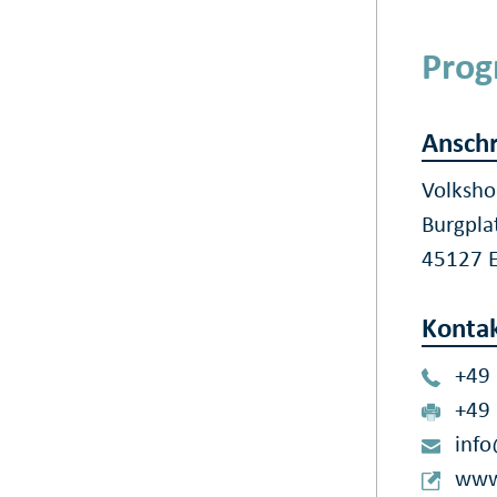
Prog
Anschr
Volksho
Burgpla
45127 
Konta
+49
+49
info
www