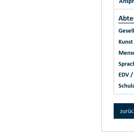
Ansp
Abte
Gesel
Kunst
Mensc
Sprac
EDV / 
Schul
zurüc