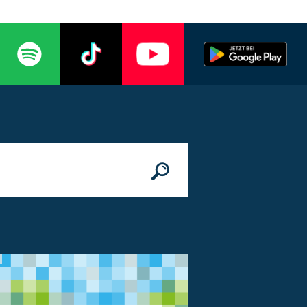
n
© Bundesministerium des Innern, für Bau 