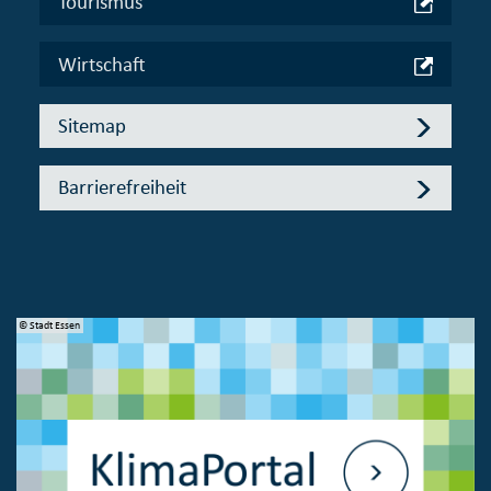
Tourismus
Wirtschaft
Sitemap
Barrierefreiheit
© Stadt Essen
© 