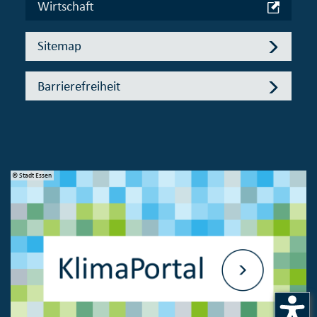
Wirtschaft
Sitemap
Barrierefreiheit
© Stadt Essen
© 