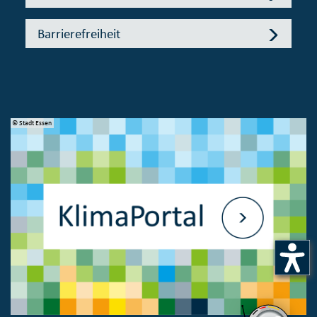
Barrierefreiheit
© Stadt Essen
© 