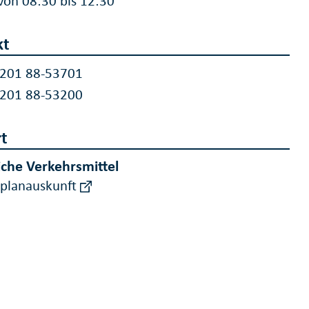
 von 08:30 bis 12:30
kt
 201 88-53701
 201 88-53200
t
iche Verkehrsmittel
rplanauskunft