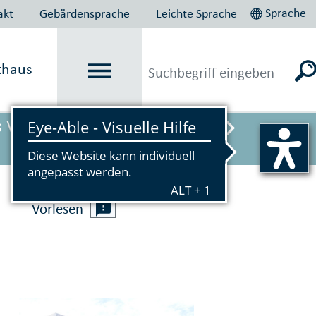
Sprache
akt
Gebärdensprache
Leichte Sprache
thaus
s Verbot gilt vorübergehend ab
Vorlesen