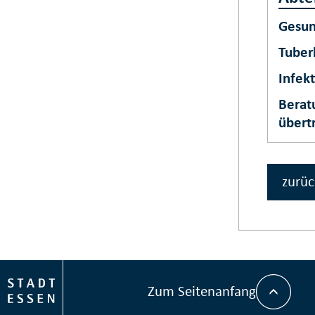
Gesun
Tuber
Infek
Berat
übert
zurüc
Zum Seitenanfang