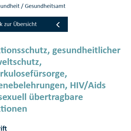
sundheit
/
Gesundheitsamt
k zur Übersicht
ktionsschutz, gesundheitlicher
ltschutz,
rkulosefürsorge,
enebelehrungen, HIV/Aids
sexuell übertragbare
ktionen
ift