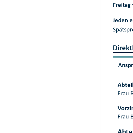
Freitag
Jeden e
Spätspr
Direkt
Ansp
Abtei
Frau 
Vorz
Frau 
Abte