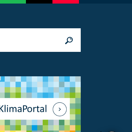
n
© Bundesministerium des Innern, für Bau 