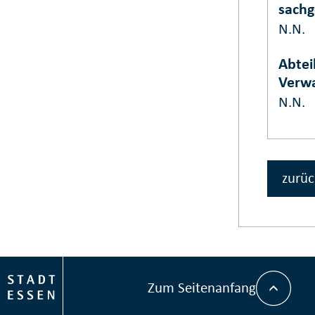
sachg
N.N.
Abtei
Verwa
N.N.
zurüc
Zum Seitenanfang