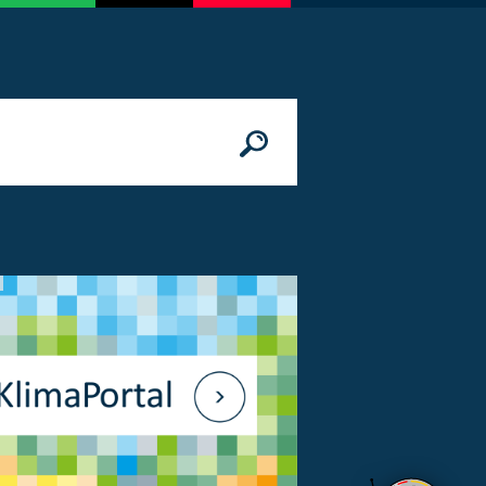
n
© Bundesministerium des Innern, für Bau 