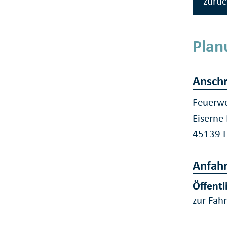
zurüc
Plan
Anschr
Feuerwe
Eiserne
45139 
Anfahr
Öffentl
zur Fah