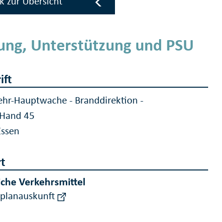
k zur Übersicht
ung, Unterstützung und PSU
ift
hr-Hauptwache - Branddirektion -
 Hand 45
Essen
t
iche Verkehrsmittel
rplanauskunft