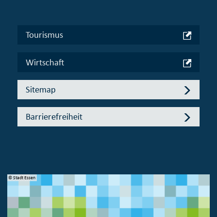
Tourismus
Wirtschaft
Sitemap
Barrierefreiheit
© Bundesministerium des Innern, für Bau und Heimat
© 