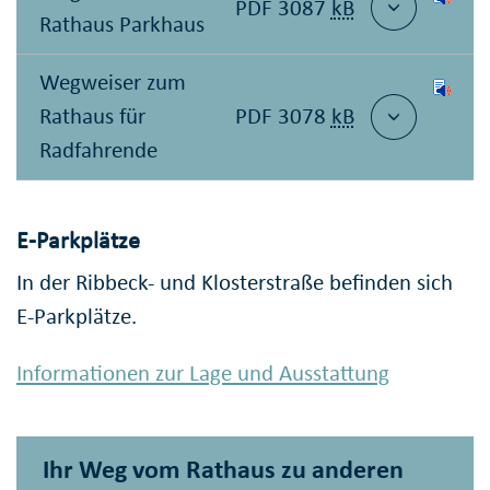
PDF 3087
kB
Rathaus Parkhaus
Wegweiser zum
Rathaus für
PDF 3078
kB
Radfahrende
E-Parkplätze
In der Ribbeck- und Klosterstraße befinden sich
E-Parkplätze.
Informationen zur Lage und Ausstattung
Ihr Weg vom Rathaus zu anderen