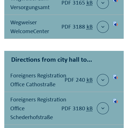
PDF 3165
kB
Versorgungsamt
Wegweiser
PDF 3188
kB
WelcomeCenter
Directions from city hall to...
Foreigners Registration
PDF 240
kB
Office Cathostraße
Foreigners Registration
Office
PDF 3180
kB
Schederhofstraße