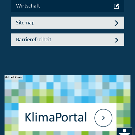
Wirtschaft
Sitemap
Barrierefreiheit
© Stadt Essen
© 