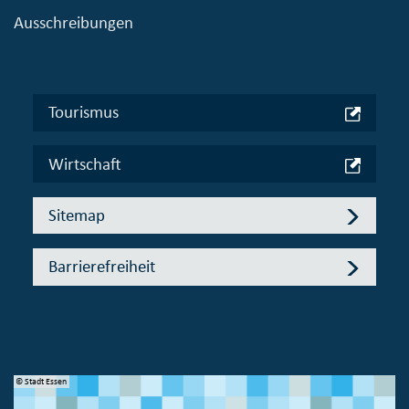
Ausschreibungen
Tourismus
Wirtschaft
Sitemap
Barrierefreiheit
© Stadt Essen
© 