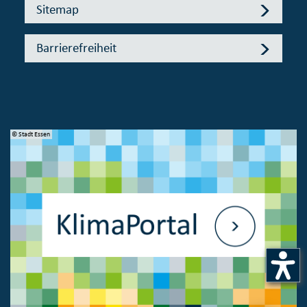
Sitemap
Barrierefreiheit
© Stadt Essen
© 