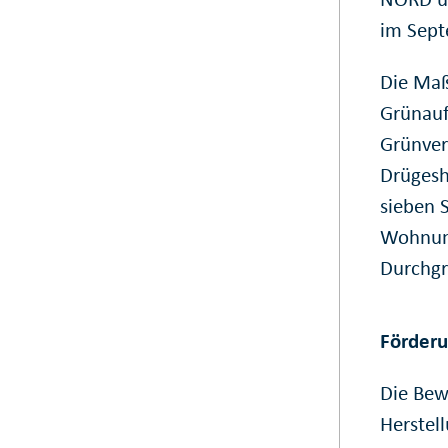
im Sept
Die Ma
Grünauf
Grünver
Drügesh
sieben 
Wohnumf
Durchgr
Förder
Die Bewi
Herstel