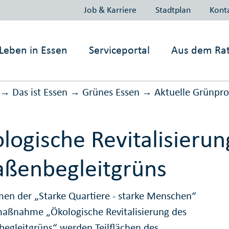
Job & Karriere
Stadtplan
Kont
Leben in
Essen
Serviceportal
Aus dem Ra
Das ist Essen
Grünes Essen
Aktuelle Grünpro
→
→
→
logische Revitalisierun
aßenbegleitgrüns
en der „Starke Quartiere - starke Menschen“
aßnahme „Ökologische Revitalisierung des
begleitgrüns“ werden Teilflächen des