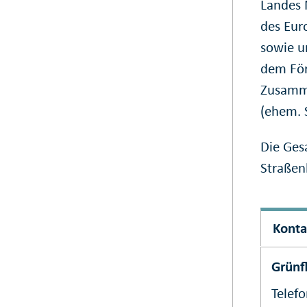
Landes 
des Eur
sowie u
dem För
Zusamme
(ehem. S
Die Ges
Straßen
Konta
Grünf
Telef