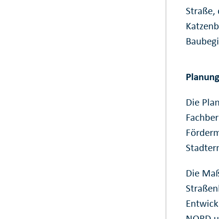
Straße,
Katzenb
Baubegi
Planun
Die Pla
Fachber
Förderm
Stadte
Die Maß
Straßenb
Entwick
NORD un