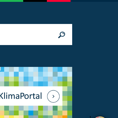
n
© Bundesministerium des Innern, für Bau 