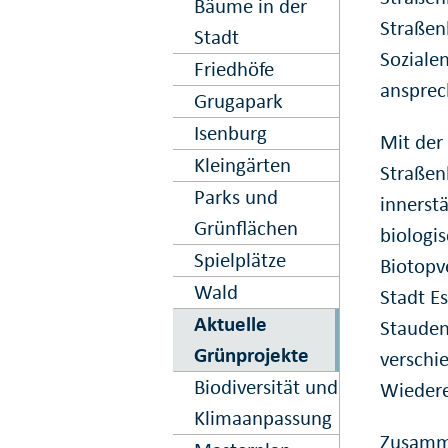
Bäume in der
Straßen
Stadt
Sozialen
Friedhöfe
ansprec
Grugapark
Isenburg
Mit der
Kleingärten
Straßen
Parks und
innerst
Grünflächen
biologis
Spielplätze
Biotopv
Wald
Stadt E
Aktuelle
Stauden
Grünprojekte
verschi
Biodiversität und
Wieder
Klimaanpassung
Zusamme