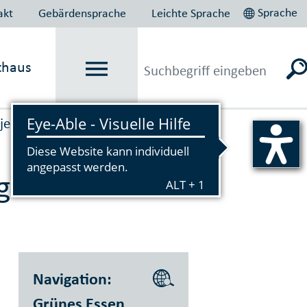
Sprache
akt
Gebärdensprache
Leichte Sprache
thaus
jekte
Vorlesen
g des
Navigation:
Grünes Essen