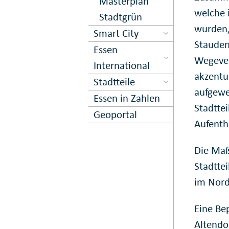
Masterplan
welche 
Stadtgrün
wurden,
Smart City
Stauden
Essen
Wegever
International
akzentu
Stadtteile
aufgewe
Essen in Zahlen
Stadtte
Geoportal
Aufentha
Die Maß
Stadttei
im Nordv
Eine Be
Altendo