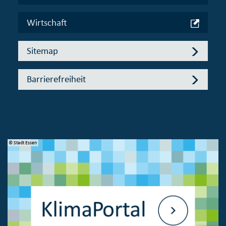
Wirtschaft
Sitemap
Barrierefreiheit
© Stadt Essen
© 