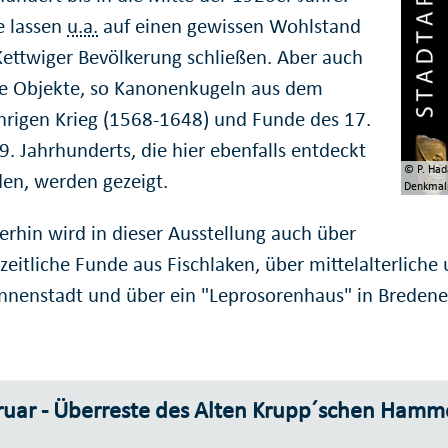
e lassen
u.a.
auf einen gewissen Wohlstand
Kettwiger Bevölkerung schließen. Aber auch
re Objekte, so Kanonenkugeln aus dem
hrigen Krieg (1568-1648) und Funde des 17.
19. Jahrhunderts, die hier ebenfalls entdeckt
© P. Had
en, werden gezeigt.
Denkmalp
erhin wird in dieser Ausstellung auch über
nzeitliche Funde aus Fischlaken, über mittelalterliche
Innenstadt und über ein "Leprosorenhaus" in Bredene
ruar - Überreste des Alten Krupp´schen Hamm