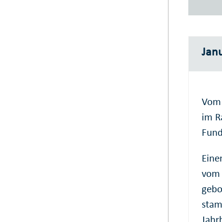
Janu
Vom 
im R
Fund
Eine
vom 
gebo
stam
Jahr