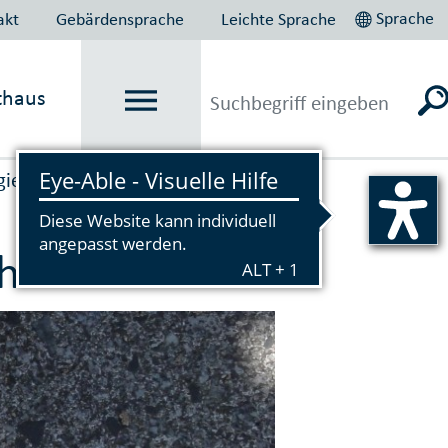
Sprache
akt
Gebärdensprache
Leichte Sprache
thaus
gie
Vorlesen
hr 2016