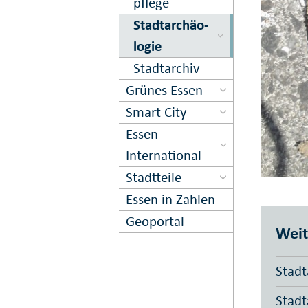
pflege
Stadt­ar­chä­o­
logie
Stadtarchiv
Grünes Essen
Smart City
Essen
International
Stadtteile
Essen in Zahlen
Geoportal
Weit
Stadt
Stadt