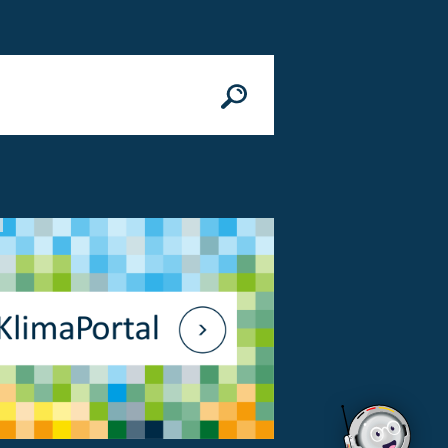
n
© Bundesministerium des Innern, für Bau 