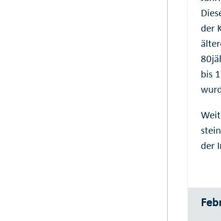
Dies
der 
älte
80jä
bis 
wurd
Weit
stei
der 
Feb