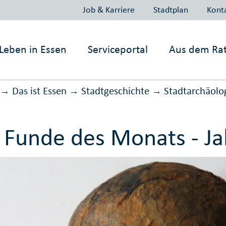
Job & Karriere
Stadtplan
Kont
Leben in
Essen
Serviceportal
Aus dem Ra
Das ist Essen
Stadtgeschichte
Stadt­ar­chä­o­lo
→
→
→
 Funde des Monats - Ja