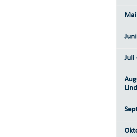
Mai
Juni
Juli
Augu
Lin
Sep
Okto