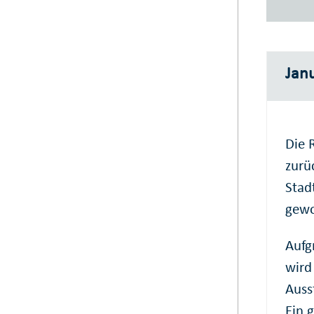
Janu
Die 
zurü
Stad
gewo
Aufg
wird
Auss
Ein 