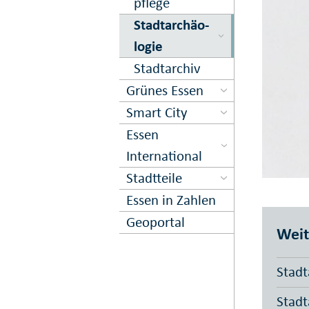
pflege
Stadt­ar­chä­o­
logie
Stadtarchiv
Grünes Essen
Smart City
Essen
International
Stadtteile
Essen in Zahlen
Geoportal
Weit
Stadt
Stadt