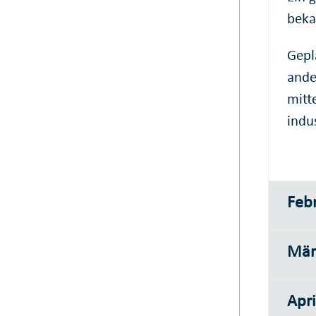
beka
Gepl
ande
mitt
indu
Feb
Mär
Apri