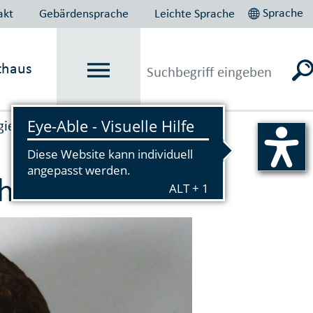
Sprache
akt
Gebärdensprache
Leichte Sprache
thaus
gie
Vorlesen
hr 2019