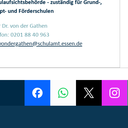
laufsichtsbehörde - zuständig für Grund-,
pt- und Förderschulen
 Dr. von der Gathen
efon: 0201 88 40 963
.vondergathen@schulamt.essen.de