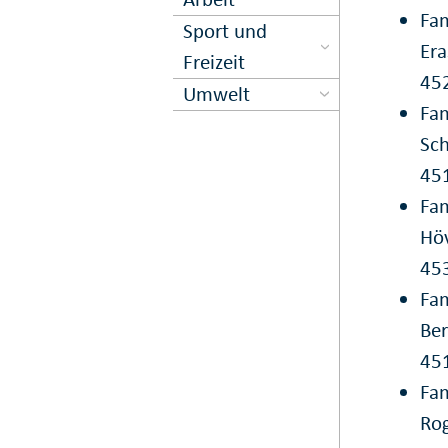
Fa
Sport und
Er
Freizeit
45
Umwelt
Fam
Sch
45
Fam
Höv
45
Fam
Ber
45
Fa
Ro