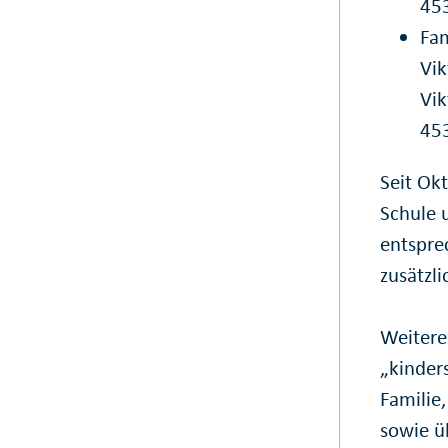
45
Fam
Vik
Vik
45
Seit Ok
Schule 
entspre
zusätzl
Weitere
„kinder
Familie,
sowie ü