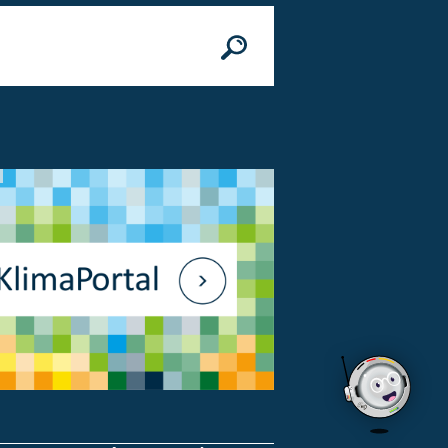
n
© Bundesministerium des Innern, für Bau 