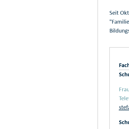
Seit Okt
"Famili
Bildungs
Fac
Sch
Fra
Tel
ste
Schu