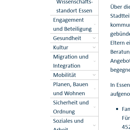
Wissenschafts­
Über di
stand­ort Essen
Stadtte
Engagement
kommuna
und Beteiligung
gebünde
Gesundheit
Eltern 
Kultur
Beratun
Migration und
Angebot
Inte­gration
begegn
Mobilität
Planen, Bauen
In Esse
und Wohnen
aufgen
Sicher­heit und
Fam
Ord­nung
Für
Soziales und
45
Arbeit