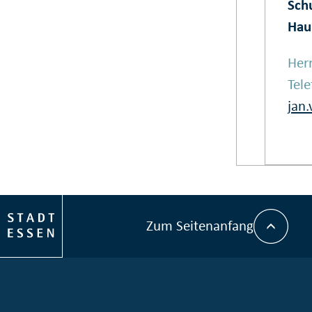
Schu
Hau
Herr
Tel
jan
Zum Seitenanfang