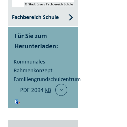
© Stadt Essen, Fachbereich Schule
Fachbereich Schule
Für Sie zum
Herunterladen:
Kommunales
Rahmenkonzept
Familiengrundschulzentrum
PDF 2094
kB