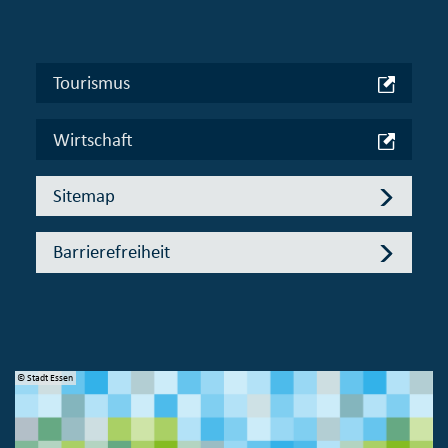
Tourismus
Wirtschaft
Sitemap
Barrierefreiheit
© Stadt Essen
© 