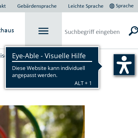
Sprache
akt
Gebärdensprache
Leichte Sprache
thaus
isches Institut