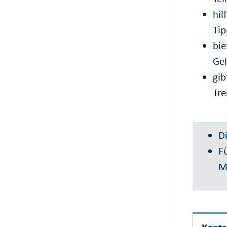
hil
Tip
bie
Gel
gib
Tre
Di
Fü
M