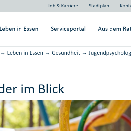
Job & Karriere
Stadtplan
Kont
Leben in
Essen
Serviceportal
Aus dem Ra
Leben in Essen
Gesundheit
Jugend­psycho­log
→
→
→
der im Blick