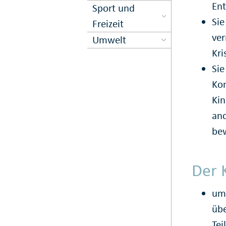
Ent
Sport und
Sie
Freizeit
ve
Umwelt
Kri
Sie
Kon
Kin
and
bew
Der 
umf
üb
Tei