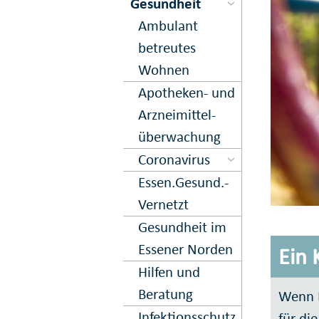
Gesundheit
Ambulant
betreutes
Wohnen
Apo­theken- und
Arznei­mittel­
über­wachung
Corona­virus
Essen.­Gesund.­
Vernetzt
Gesundheit im
Essener Norden
Ein 
Hilfen und
Beratung
Wenn E
Infektions­schutz
für di