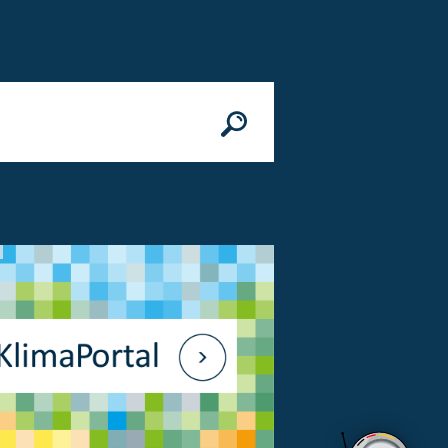
n
© Bundesministerium des Innern, für Bau 