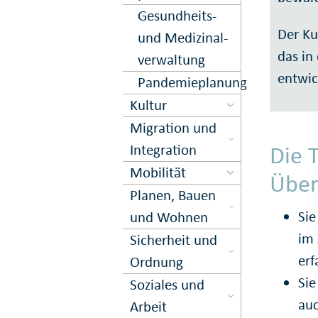
Gesund­heits-
Der Ku
und Medi­zinal­
das in
ver­waltung
entwic
Pandemieplanung
Kultur
Migration und
Inte­gration
Die 
Mobilität
Über
Planen, Bauen
Sie
und Wohnen
im 
Sicher­heit und
erf
Ord­nung
Sie
Soziales und
auc
Arbeit