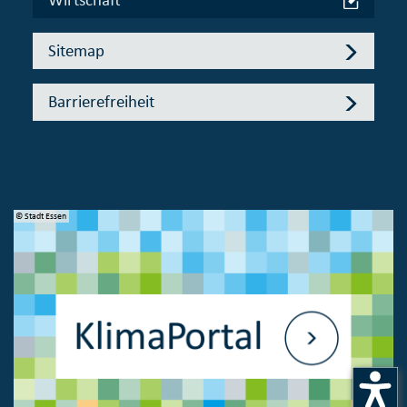
Sitemap
Barrierefreiheit
© Stadt Essen
© 