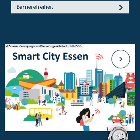
Barrierefreiheit
© Essener Versorgungs- und Verkehrsgesellschaft mbH (EVV)
© 