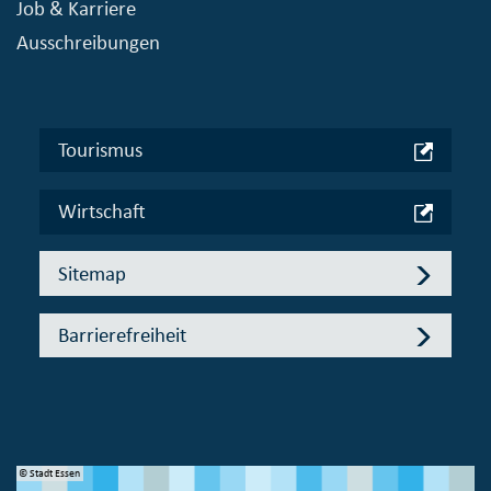
Job & Karriere
Ausschreibungen
Tourismus
Wirtschaft
Sitemap
Barrierefreiheit
© Stadt Essen
© 