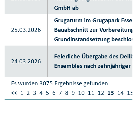
GmbH ab
Grugaturm im Grugapark Essen:
25.03.2026
Bauabschnitt zur Vorbereitung 
Grundinstandsetzung beschlos
Feierliche Übergabe des Deil
24.03.2026
Ensembles nach zehnjähriger R
Es wurden 3075 Ergebnisse gefunden.
<<
1
2
3
4
5
6
7
8
9
10
11
12
13
14
15