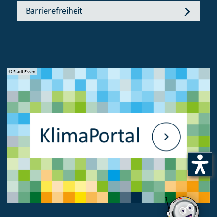
Barrierefreiheit
© Stadt Essen
© 