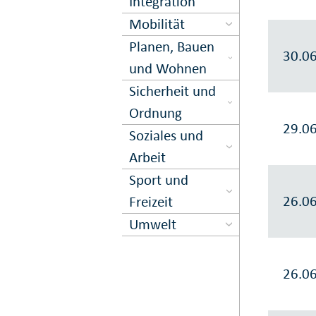
Inte­gration
Mobilität
Planen, Bauen
30.0
und Wohnen
Sicher­heit und
Ord­nung
29.0
Soziales und
Arbeit
Sport und
26.0
Freizeit
Umwelt
26.0