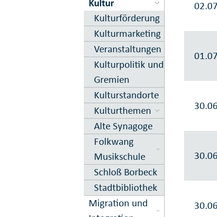
Kultur
02.0
Kultur­förderung
Kultur­marketing
Veranstal­tungen
01.0
Kultur­politik und
Gremien
Kultur­standorte
30.0
Kultur­themen
Alte Synagoge
Folkwang
30.0
Musikschule
Schloß Borbeck
Stadtbibliothek
Migration und
30.0