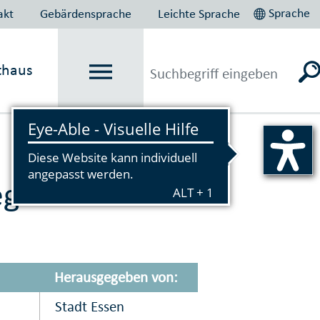
Sprache
akt
Gebärdensprache
Leichte Sprache
thaus
Vorlesen
gorie Kultur
Herausgegeben von:
Stadt Essen