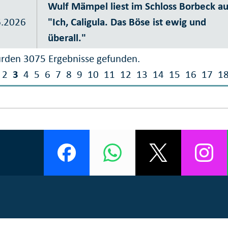
Wulf Mämpel liest im Schloss Borbeck au
6.2026
"Ich, Caligula. Das Böse ist ewig und
überall."
rden 3075 Ergebnisse gefunden.
2
3
4
5
6
7
8
9
10
11
12
13
14
15
16
17
1