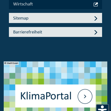
Wirtschaft
Sitemap
Barrierefreiheit
© Stadt Essen
© 