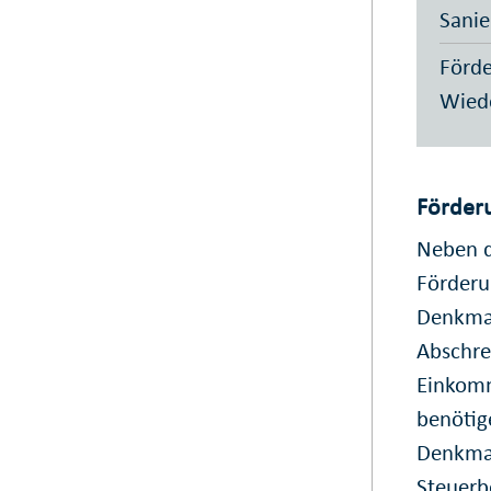
Sanie
Förde
Wied
Förder
Neben d
Förderu
Denkmal
Abschre
Einkomm
benötig
Denkmal
Steuerb