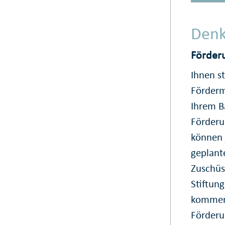
Denk
Förder
Ihnen s
Förderm
Ihrem B
Förderu
können 
geplant
Zuschüs
Stiftun
kommen.
Förderu