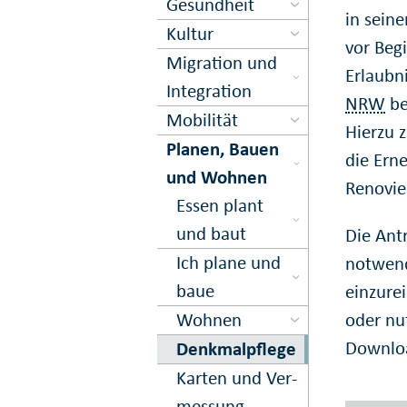
Gesundheit
in sein
Kultur
vor Beg
Migration und
Erlaubn
Inte­gration
NRW
be
Mobilität
Hierzu z
Planen, Bauen
die Ern
und Wohnen
Renovie
Essen plant
und baut
Die Antr
Ich plane und
notwend
baue
einzure
Wohnen
oder nu
Downlo
Denkmal­pflege
Karten und Ver­
messung