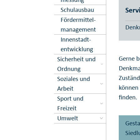
Serv
Schulausbau
Förder­mittel­
Denkm
management
Innen­stadt­
entwick­lung
Gerne b
Sicher­heit und
Denkmal
Ord­nung
Zuständ
Soziales und
können 
Arbeit
finden.
Sport und
Freizeit
Umwelt
Gesta
Siedl