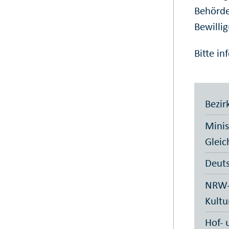
Behörde
Bewilli
Bitte i
Bezir
Minis
Gleic
Deuts
NRW-S
Kultu
Hof- 