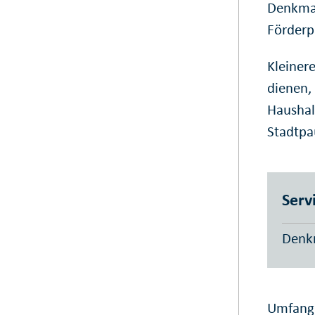
Denkmal
Förder
Kleiner
dienen,
Haushal
Stadtpa
Serv
Denk
Umfang