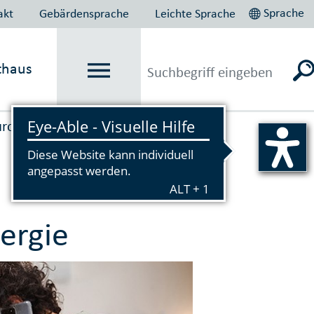
Sprache
akt
Gebärdensprache
Leichte Sprache
thaus
uropas 2017
Klimaportal
→
→
ergie