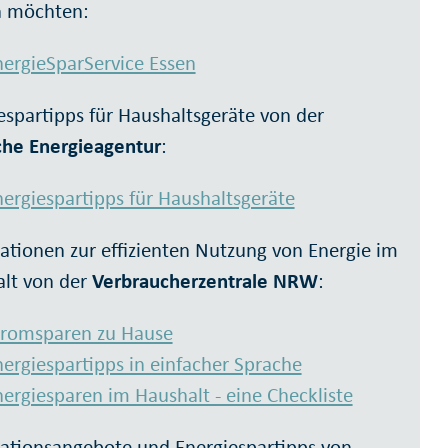
n möchten:
nergieSparService Essen
espartipps für Haushaltsgeräte von der
he Energieagentur
:
ergiespartipps für Haushaltsgeräte
ationen zur effizienten Nutzung von Energie im
lt von der
Verbraucherzentrale NRW
:
tromsparen zu Hause
ergiespartipps in einfacher Sprache
ergiesparen im Haushalt - eine Checkliste
ationsangebote und Energiespartipps von