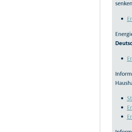
senke
E
Energi
Deutsc
En
Inform
Hausha
S
En
En
Inform