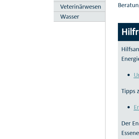
Beratun
Veterinär­wesen
Wasser
Hilf
Hilfsa
Energi
U
Tipps 
E
Der En
Essene