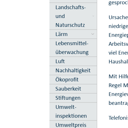
gesproc
Landschafts-
und
Ursache
Naturschutz
niedrig
Lärm
Energie
Lebens­mittel­
Arbeits
über­wachung
viel En
Luft
Haushalt
Nachhaltig­keit
Mit Hilf
Ökoprofit
Regel M
Sauberkeit
Energie
Stiftungen
beantra
Umwelt­
inspektionen
Telefon
Umweltpreis