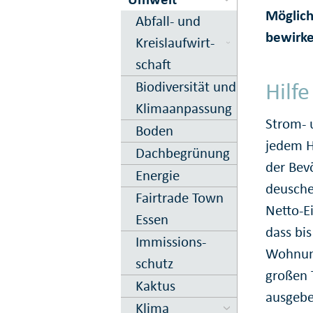
Möglich
Abfall- und
bewirke
Kreis­lauf­wirt­
schaft
Hilf
Biodiversität und
Klima­anpassung
Strom- 
Boden
jedem H
Dach­begrün­ung
der Bev
Energie
deusche
Fairtrade Town
Netto-E
Essen
dass bi
Immissions­
Wohnung
schutz
großen 
Kaktus
ausgebe
Klima