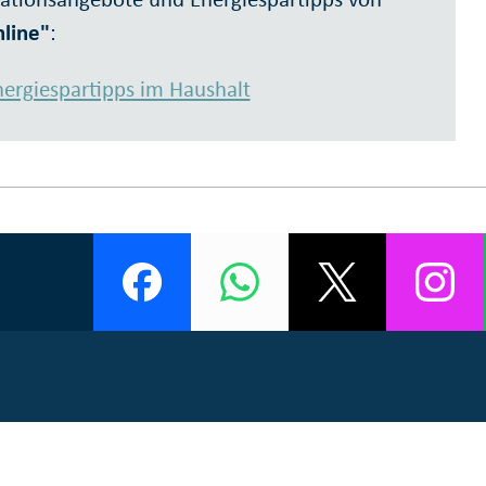
line"
:
nergiespartipps im Haushalt