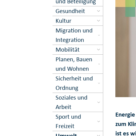
und Beteiligung
Gesundheit
Kultur
Migration und
Inte­gration
Mobilität
Planen, Bauen
und Wohnen
Sicher­heit und
Ord­nung
Soziales und
Arbeit
Energie 
Sport und
zum Kli
Freizeit
ist es w
Umwelt