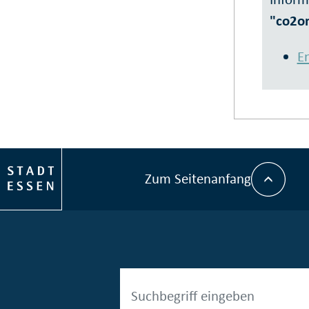
"co2on
E
Zum Seitenanfang