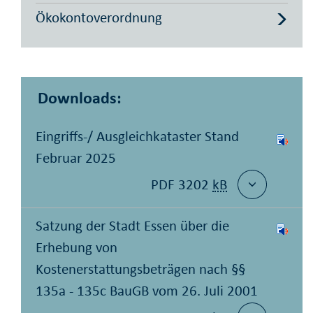
Ökokontoverordnung
Downloads:
Eingriffs-/ Ausgleichkataster Stand
Februar 2025
PDF 3202
kB
Satzung der Stadt Essen über die
Erhebung von
Kostenerstattungsbeträgen nach §§
135a - 135c BauGB vom 26. Juli 2001