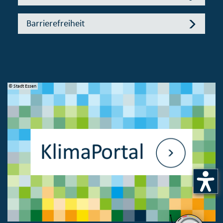
Barrierefreiheit
© Stadt Essen
© 