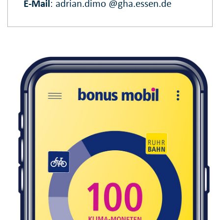
E‑Mail
:
adrian.dimo @gha.essen.de