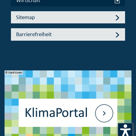
Wirtschaft
Sitemap
Barrierefreiheit
© Stadt Essen
© 