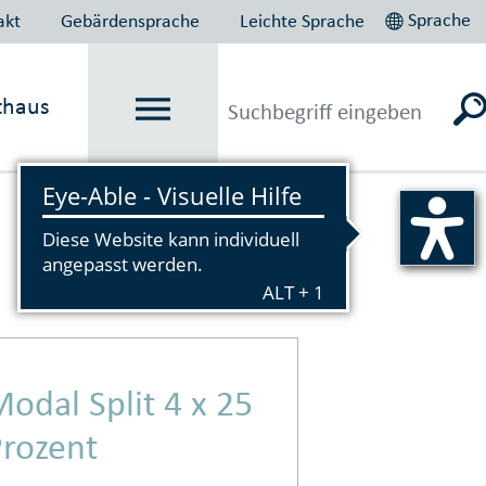
Sprache
akt
Gebärdensprache
Leichte Sprache
thaus
Vorlesen
odal Split 4 x 25
Prozent