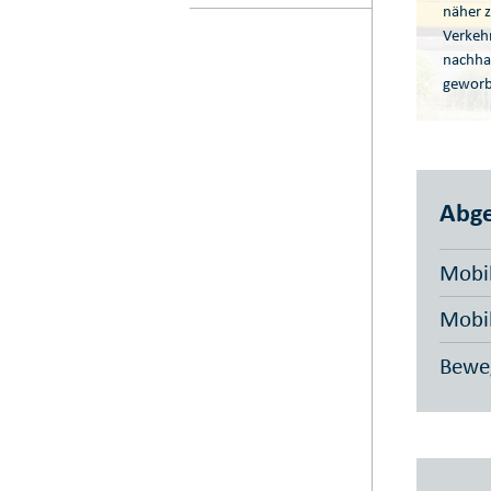
näher z
Verkehr
nachhal
geworb
Abge
Mobil
Mobil
Beweg