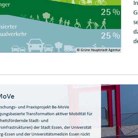
I
G
s
d
d
© Grüne Hauptstadt Agentur
MoVe
rschungs- und Praxisprojekt Be-MoVe
igungsbasierte Transformation aktiver Mobilität für
heitsfördernde Stadt- und
sinfrastrukturen) der Stadt Essen, der Universität
g-Essen und der Universitätsmedizin Essen rückt