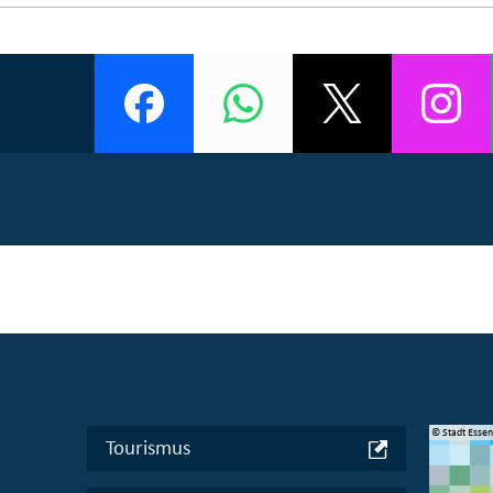
© Manifesta 16 Ruhr gGmbH
© Stadt Esse
Tourismus