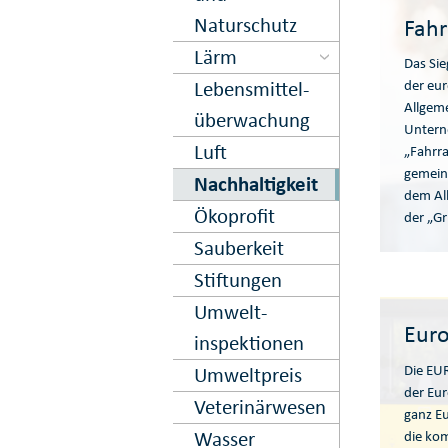
Naturschutz
Fahr
Lärm
Das Sie
Lebens­mittel­
der eu
Allgem
über­wachung
Untern
Luft
„Fahrra
gemein
Nachhaltig­keit
dem Al
Ökoprofit
der „G
Sauberkeit
Stiftungen
Umwelt­
Euro
inspektionen
Die EU
Umweltpreis
der Eu
Veterinär­wesen
ganz Eu
Wasser
die kom