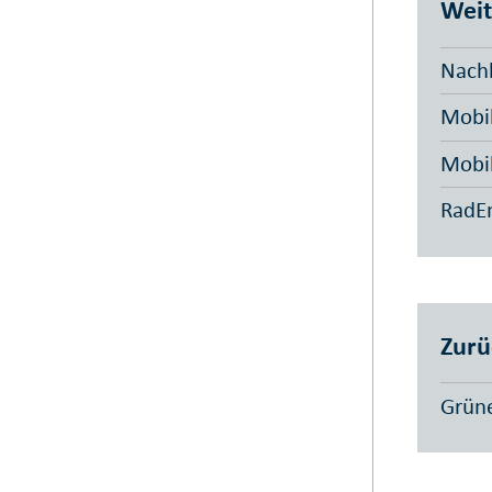
Weit
Nachh
Mobil
Mobil
RadEn
Zurü
Grüne