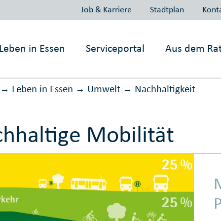
Job & Karriere
Stadtplan
Kont
Leben in
Essen
Serviceportal
Aus dem Ra
Leben in Essen
Umwelt
Nachhaltig­keit
→
→
→
hhaltige Mobilität
M