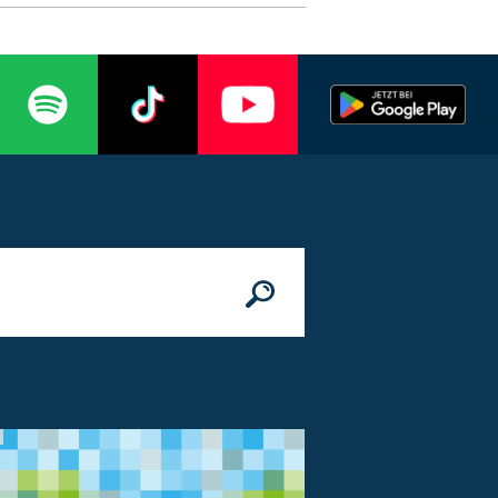
n
© Bundesministerium des Innern, für Bau 