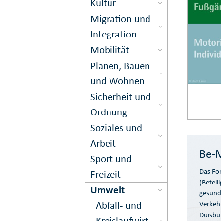
Kultur
Migration und
Inte­gration
Mobilität
Planen, Bauen
und Wohnen
Sicher­heit und
Ord­nung
Soziales und
Arbeit
Be-
Sport und
Das Fo
Freizeit
(Beteil
Umwelt
gesund
Abfall- und
Verkehr
Duisbur
Kreis­lauf­wirt­