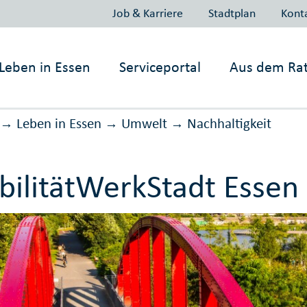
Job & Karriere
Stadtplan
Kont
Leben in
Essen
Serviceportal
Aus dem Ra
Leben in Essen
Umwelt
Nachhaltig­keit
→
→
→
ilitätWerkStadt Essen