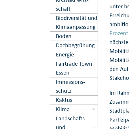
unter b
schaft
Erreich
Biodiversität und
ambitio
Klima­anpassung
Prozent
Boden
nächste
Dach­begrün­ung
Mobilitä
Energie
Mobilit
Fairtrade Town
den Auf
Essen
Stakeho
Immissions­
schutz
Im Rahm
Kaktus
Zusamme
Klima
Stadtpl
Landschafts-
Partizi
und
Mobilit