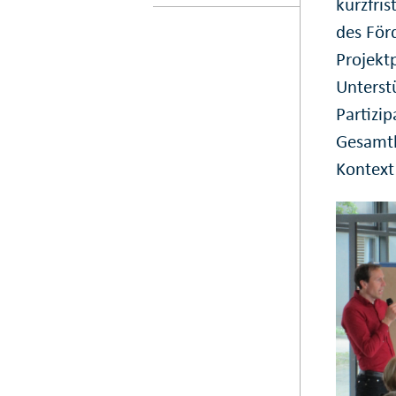
kurzfris
des För
Projekt
Unterst
Partizi
Gesamtk
Kontext 