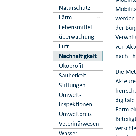
Naturschutz
Mobilit
Lärm
werden 
Lebens­mittel­
der Bürg
über­wachung
Verwaltu
Luft
von Akt
Nachhaltig­keit
nach Th
Ökoprofit
Die Meth
Sauberkeit
Akteure
Stiftungen
herrsch
Umwelt­
digitale
inspektionen
Form ei
Umweltpreis
Beteili
Veterinär­wesen
verschi
Wasser