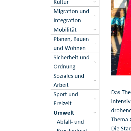
Kultur
Migration und
Inte­gration
Mobilität
Planen, Bauen
und Wohnen
Sicher­heit und
Ord­nung
Soziales und
Arbeit
Das The
Sport und
intensiv
Freizeit
drohend
Umwelt
Thema z
Abfall- und
Die Sta
Kreis­lauf­wirt­