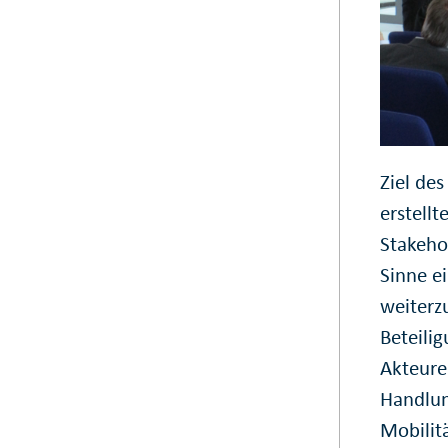
Ziel des
erstell
Stakeho
Sinne e
weiterz
Beteili
Akteure
Handlun
Mobilitä