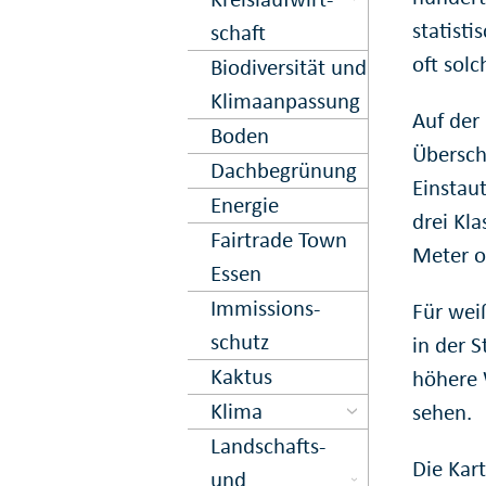
statisti
schaft
oft solc
Biodiversität und
Klima­anpassung
Auf der
Boden
Übersch
Dach­begrün­ung
Einstaut
Energie
drei Kla
Fairtrade Town
Meter o
Essen
Immissions­
Für wei
schutz
in der S
Kaktus
höhere 
Klima
sehen.
Landschafts-
Die Kar
und