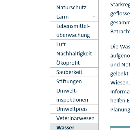
Starkre
Naturschutz
gefloss
Lärm
gesamme
Lebens­mittel­
Betrach
über­wachung
Luft
Die Was
Nachhaltig­keit
aufgen
Ökoprofit
und Not
Sauberkeit
gelenkt
Stiftungen
Wiesen.
Umwelt­
Informa
inspektionen
helfen 
Umweltpreis
Planung
Veterinär­wesen
Wasser