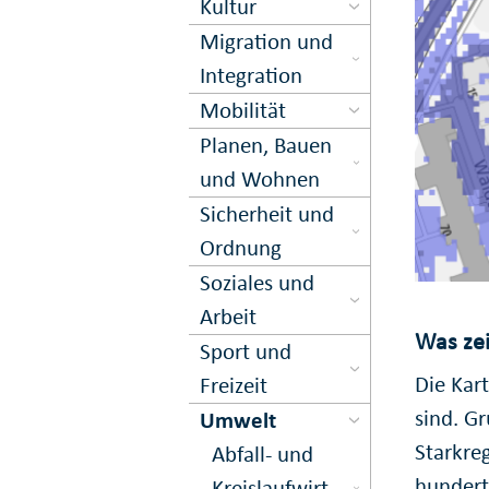
Kultur
Migration und
Inte­gration
Mobilität
Planen, Bauen
und Wohnen
Sicher­heit und
Ord­nung
Soziales und
Arbeit
Was zei
Sport und
Die Kart
Freizeit
sind. Gr
Umwelt
Starkreg
Abfall- und
hundert 
Kreis­lauf­wirt­