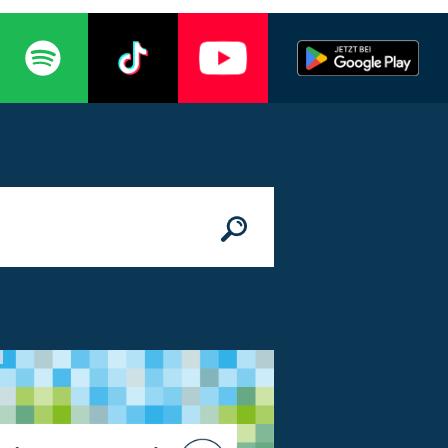
n
© Bundesministerium des Innern, für Bau 