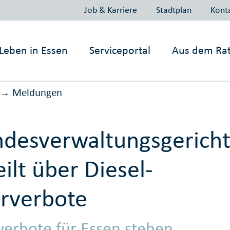
Job & Karriere
Stadtplan
Kont
Leben in
Essen
Serviceportal
Aus dem Ra
Meldungen
→
desverwaltungsgerich
eilt über Diesel-
rverbote
verbote für Essen stehen