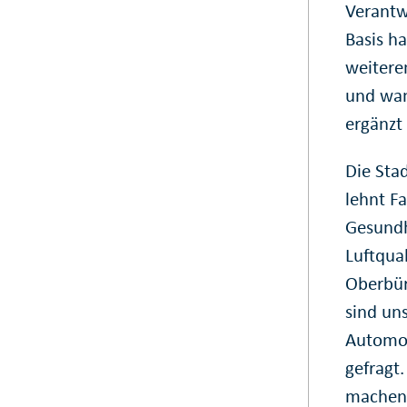
Verantw
Basis h
weitere
und wan
ergänzt
Die Stad
lehnt Fa
Gesundh
Luftqual
Oberbür
sind uns
Automob
gefragt
machen