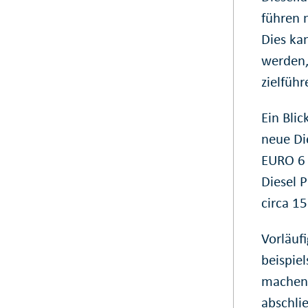
führen 
Dies ka
werden,
zielführ
Ein Blic
neue Di
EURO 6 
Diesel 
circa 15
Vorläuf
beispie
machen 
abschli