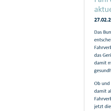
aktue
27.02.
Das Bun
entsche
Fahrver
das Ger
damit m
gesundh
Ob und 
damit al
Fahrverb
jetzt di