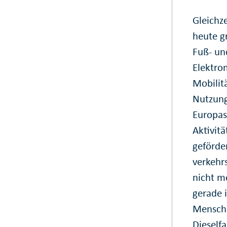
Gleichz
heute g
Fuß- un
Elektro
Mobilit
Nutzung
Europas
Aktivit
geförde
verkehr
nicht m
gerade 
Mensche
Dieself