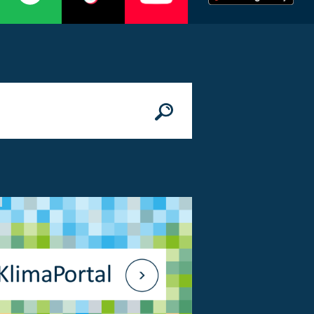
n
© Bundesministerium des Innern, für Bau 