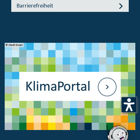
Barrierefreiheit
© Stadt Essen
© 